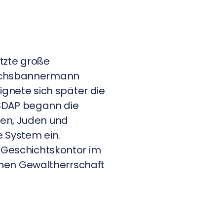
tzte große
eichsbannermann
ignete sich später die
SDAP begann die
nen, Juden und
e System ein.
 Geschichtskontor im
schen Gewaltherrschaft