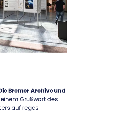
Die Bremer Archive und
t einem Grußwort des
ters auf reges